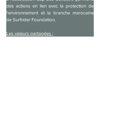
des actions en lien avec la protection de 
l’environnement et la branche marocaine 
de Surfrider Foundation. 
Les valeurs partagées :
L'équipe Maventure 4L, duo de jeunes 
motivés, partage les mêmes valeurs que le 
groupe MAVENTIS. L'esprit d'équipe, la 
détermination et la passion pour l'aventure 
sont les maitres mots de leur participation 
au 4L Trophy. Ils se préparent avec sérieux 
depuis plusieurs mois et sont prêts à 
affronter les défis qui les attendent.
Notre groupe est donc fier de sponsoriser 
ce beau projet qui va rassembler près de 
2 200 étudiants et jeunes actifs de tous 
horizons.
Cette course emblématique promet d'être 