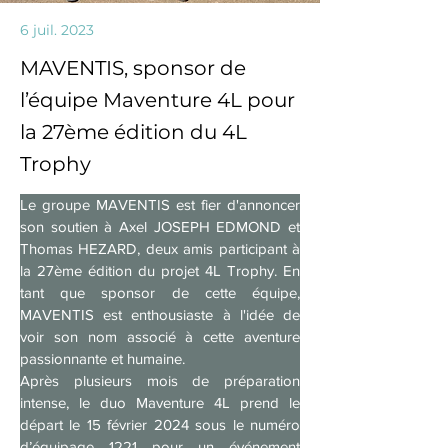
6 juil. 2023
MAVENTIS, sponsor de
l’équipe Maventure 4L pour
la 27ème édition du 4L
Trophy
Le groupe MAVENTIS est fier d'annoncer 
son soutien à Axel JOSEPH EDMOND et 
Thomas HEZARD, deux amis participant à 
la 27ème édition du projet 4L Trophy. En 
tant que sponsor de cette équipe, 
MAVENTIS est enthousiaste à l'idée de 
voir son nom associé à cette aventure 
passionnante et humaine.
Après plusieurs mois de préparation 
intense, le duo Maventure 4L prend le 
départ le 15 février 2024 sous le numéro 
d’équipage 1221 pour un événement 