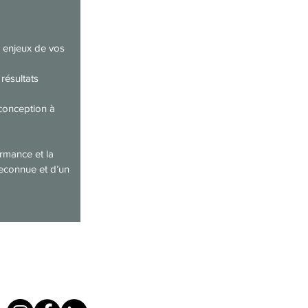
 enjeux de vos 
résultats 
conception à 
rmance et la 
econnue et d’un 
Next