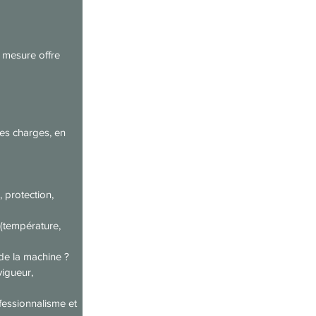
 mesure offre 
es charges, en 
, protection, 
(température, 
 de la machine ?
igueur, 
ofessionnalisme et 