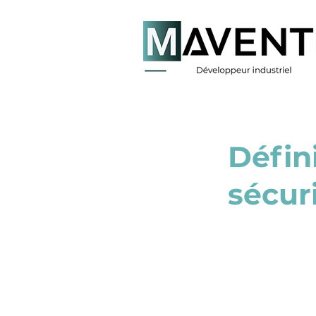
< Back
Défin
sécur