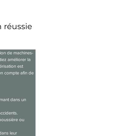
n réussie
ation de machines-
tiez améliorer la 
risation est 
en compte afin de 
rmant dans un 
accidents.
poussière ou 
dans leur 