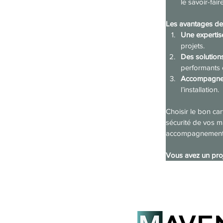
le savoir-fair
Les avantages de
Une expertis
projets.
Des solution
performants 
Accompagnem
l’installation.
Choisir le bon car
sécurité de vos m
accompagnement p
Vous avez un proj
Previous