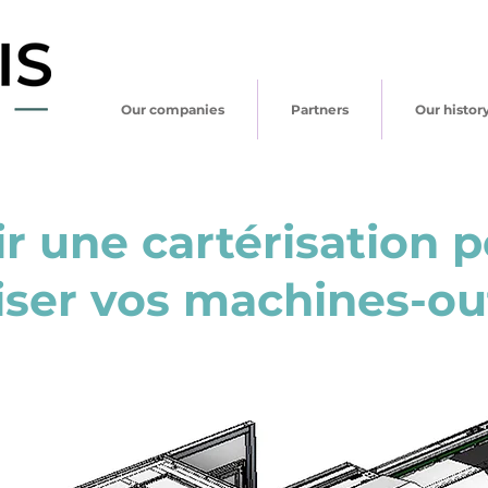
Our companies
Partners
Our histor
ir une cartérisation 
iser vos machines-out