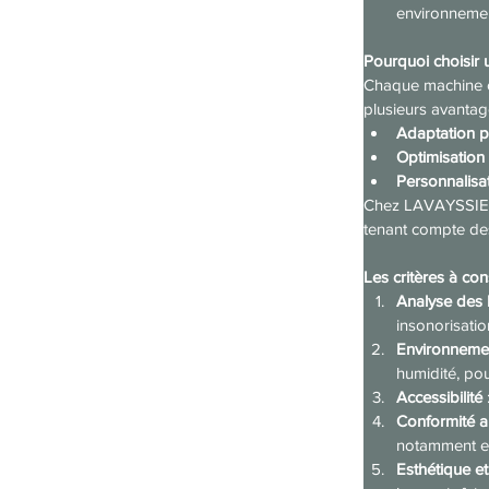
environnemen
Pourquoi choisir 
Chaque machine ou
plusieurs avantag
Adaptation p
Optimisation
Personnalisa
Chez LAVAYSSIERE,
tenant compte des
Les critères à con
Analyse des 
insonorisatio
Environnemen
humidité, pou
Accessibilité
Conformité 
notamment en 
Esthétique e