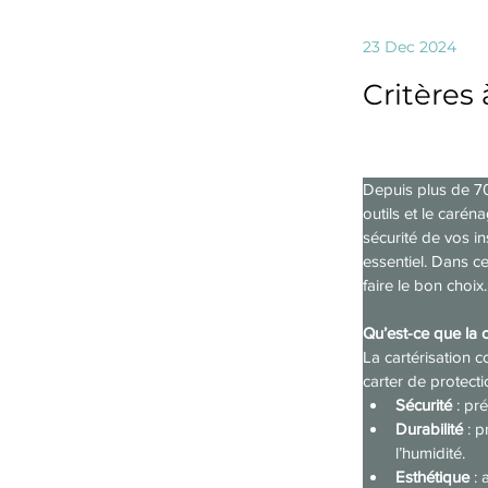
23 Dec 2024
Critères
Depuis plus de 70
outils et le carén
sécurité de vos in
essentiel. Dans c
faire le bon choix.
Qu’est-ce que la c
La cartérisation 
carter de protect
Sécurité
 : pr
Durabilité
 : 
l’humidité.
Esthétique
 :