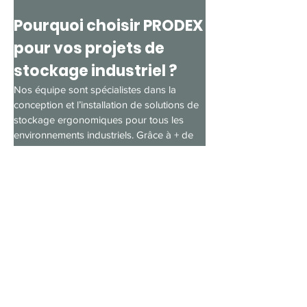
Pourquoi choisir PRODEX 
pour vos projets de 
stockage industriel ?
Nos équipe sont spécialistes dans la 
conception et l’installation de solutions de 
stockage ergonomiques pour tous les 
environnements industriels. Grâce à + de 
70 ans d'expertise, nous développons des 
équipements sur mesure qui répondent 
aux exigences les plus strictes en termes 
de performance, durabilité et facilité 
d’utilisation.
Nos engagements :
Des solutions 
personnalisées adaptées aux 
spécificités de chaque entreprise.
Une fabrication 100 % maîtrisée, de la 