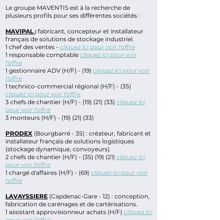
Le groupe MAVENTIS est à la recherche de
plusieurs profils pour ses différentes sociétés :
MAVIPAL
:
fabricant, concepteur et installateur
français de solutions de stockage industriel.
1 chef des ventes -
cliquez ici pour voir l'offre
1 responsable comptable
cliquez ici pour voir
l'offre
1 gestionnaire ADV (H/F) - (19)
cliquez ici pour voir
l'offre
1 technico-commercial régional (H/F) - (35)
cliquez ici pour voir l'offre
3 chefs de chantier (H/F) - (19) (21) (33)
cliquez ici
pour voir l'offre
3 monteurs (H/F) - (19) (21) (33)
PRODEX
(Bourgbarré - 35) : créateur, fabricant et
installateur français de solutions logistiques
(stockage dynamique, convoyeurs).
2 chefs de chantier (H/F) - (35) (19) (21)
cliquez ici
p
our voir l'offre
1 chargé d'affaires (H/F) - (69)
cliquez ici pour voir
l'offre
LAVAYSSIERE
(Capdenac-Gare - 12) : conception,
fabrication de carénages et de cartérisations.
1 assistant approvisionneur achats (H/F)
cliquez ici
pour voir l'offre